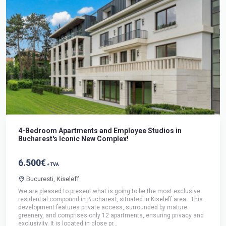
4-Bedroom Apartments and Employee Studios in
Bucharest's Iconic New Complex!
6.500€
+ TVA
Bucuresti, Kiseleff
We are pleased to present what is going to be the most exclusive
residential compound in Bucharest, situated in Kiseleff area.. This
development features private access, surrounded by mature
greenery, and comprises only 12 apartments, ensuring privacy and
exclusivity. It is located in close pr...