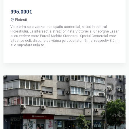
395.000€
Ploiesti
Va oferim spre vanzare un spatiu comercial, situat in centrul
Ploiestiului, La intersectia strazilor Piata Victoriei si Gheorghe Lazar
si cu vedere catre Parcul Nichita Stanescu. Spatiul Comercial este
situat pe colt, dispune de vitrina pe doua laturi 9m si respectiv 8.5 m
si o suprafata utila to...