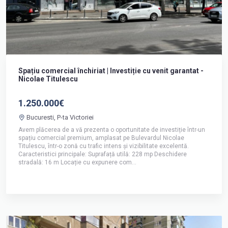
Spațiu comercial închiriat | Investiție cu venit garantat -
Nicolae Titulescu
1.250.000€
Bucuresti, P-ta Victoriei
Avem plăcerea de a vă prezenta o oportunitate de investiție într-un
spațiu comercial premium, amplasat pe Bulevardul Nicolae
Titulescu, într-o zonă cu trafic intens și vizibilitate excelentă.
Caracteristici principale: Suprafață utilă: 228 mp Deschidere
stradală: 16 m Locație cu expunere com...