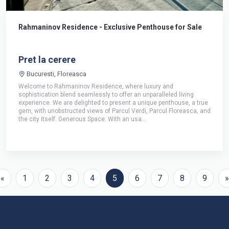
Rahmaninov Residence - Exclusive Penthouse for Sale
Pret la cerere
Bucuresti, Floreasca
Welcome to Rahmaninov Residence, where luxury and
sophistication blend seamlessly to offer an unparalleled living
experience. We are delighted to present a unique penthouse, a true
gem, with unobstructed views of Parcul Verdi, Parcul Floreasca, and
the city itself. Generous Space: With an usa...
«
1
2
3
4
5
6
7
8
9
»