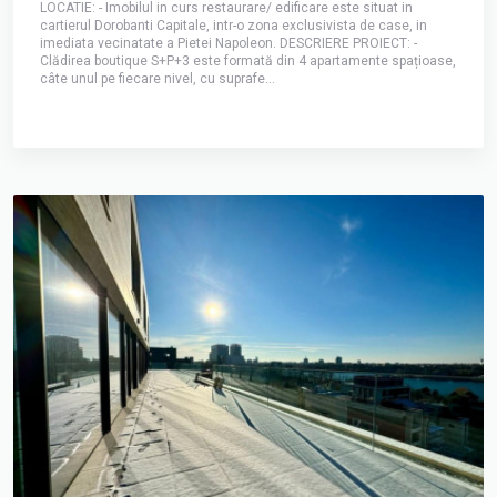
LOCATIE: - Imobilul in curs restaurare/ edificare este situat in
cartierul Dorobanti Capitale, intr-o zona exclusivista de case, in
imediata vecinatate a Pietei Napoleon. DESCRIERE PROIECT: -
Clădirea boutique S+P+3 este formată din 4 apartamente spațioase,
câte unul pe fiecare nivel, cu suprafe...