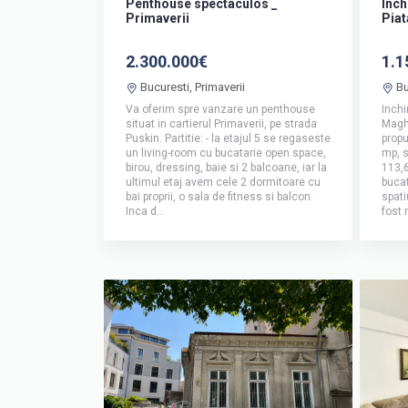
Penthouse spectaculos _
Inch
Primaverii
Pia
2.300.000€
1.1
Bucuresti, Primaverii
Bu
Va oferim spre vanzare un penthouse
Inchi
situat in cartierul Primaverii, pe strada
Maghe
Puskin. Partitie: - la etajul 5 se regaseste
propu
un living-room cu bucatarie open space,
mp, s
birou, dressing, baie si 2 balcoane, iar la
113,
ultimul etaj avem cele 2 dormitoare cu
bucat
bai proprii, o sala de fitness si balcon.
spati
Inca d...
fost 