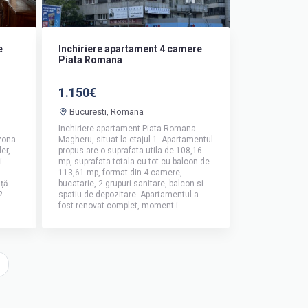
e
Inchiriere apartament 4 camere
Piata Romana
1.150€
Bucuresti, Romana
Inchiriere apartament Piata Romana -
zona
Magheru, situat la etajul 1. Apartamentul
er,
propus are o suprafata utila de 108,16
i
mp, suprafata totala cu tot cu balcon de
113,61 mp, format din 4 camere,
ață
bucatarie, 2 grupuri sanitare, balcon si
2
spatiu de depozitare. Apartamentul a
fost renovat complet, moment i...