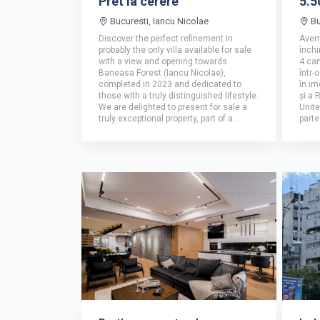
Pret la cerere
5.5
Bucuresti, Iancu Nicolae
Bu
Discover the perfect refinement in
Avem
probably the only villa available for sale
închi
with a view and opening towards
4 cam
Baneasa Forest (Iancu Nicolae),
într-
completed in 2023 and dedicated to
în im
those with a truly distinguished lifestyle.
și a 
We are delighted to present for sale a
Unite
truly exceptional property, part of a...
parte