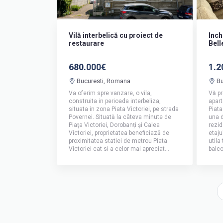
Vilă interbelică cu proiect de
Inch
restaurare
Bell
680.000€
1.2
Bucuresti, Romana
Bu
Va oferim spre vanzare, o vila,
Vă pr
construita in perioada interbeliza,
apart
situata in zona Piata Victoriei, pe strada
Piata
Povernei. Situată la câteva minute de
una d
Piața Victoriei, Dorobanți și Calea
rezid
Victoriei, proprietatea beneficiază de
etaju
proximitatea statiei de metrou Piata
utila
Victoriei cat si a celor mai apreciat...
balco