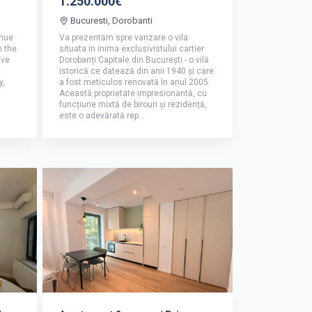
1.250.000€
Bucuresti, Dorobanti
enue
Va prezentăm spre vanzare o vila
n the
situata in inima exclusivistului cartier
ive
Dorobanți Capitale din București - o vilă
istorică ce datează din anii 1940 și care
y,
a fost meticulos renovată în anul 2005.
Această proprietate impresionantă, cu
funcțiune mixtă de birouri și rezidență,
este o adevărată rep...