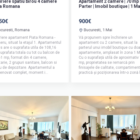
iriere spatiu birou 4 camere
Apartament 2 camere | 70 mp 
ta Romana
Parter | Imobil boutique | 1 Ma
50€
900€
curesti, Romana
Bucuresti, 1 Mai
riere apartament Piata Romana -
Vă propunem spre închiriere un
ru, situat la etajul 1. Apartamentul
apartament cu 2 camere, situat la
s are o suprafata utila de 108,16
parterul unui imobil boutique cu doa
uprafata totala cu tot cu balcon de
apartamente, amplasat în zona 1 M
61 mp, format din 4 camere,
Cu o suprafață utilă de aproximativ
arie, 2 grupuri sanitare, balcon si
mp, proprietatea se remarcă prin
u de depozitare. Apartamentul a
finisajele de calitate, compartimen
renovat complet, moment i...
practică și poziționarea într-o zonă li