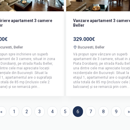
iriere apartament 3 camere
Vanzare apartament 3 camer
er
Beller
00€
329.000€
curesti, Beller
Bucuresti, Beller
opun spre inchiriere un superb
Vă propun spre vânzare un superb
ament de 3 camere, situat in zona
apartament de 3 camere, situat in 
 Dorobanți, pe strada Radu Beller,
Piata Dorobanți, pe strada Radu Bell
intre cele mai apreciate locații
una dintre cele mai apreciate locați
ențiale din București. Situat la
rezidențiale din București. Situat la
l 1, apartamentul are o suprafață
etajul 1, apartamentul are o supraf
 totală de 85 mp (inclusiv cele 2
utila totală de 85 mp (inclusiv cele 
ane) și se remarcă prin...
balcoane) și se remarcă prin com...
«
1
2
3
4
5
6
7
8
9
»