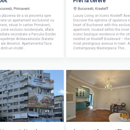
00€
Pret la cerere
curesti, Primaverii
Bucuresti, Kiseleff
 plăcerea de a vă prezenta spre
Luxury Living on Iconic Kiseleff Av
riere un apartament exclusivist cu
Discover the epitome of opulence i
ere, situat în cartier Primăverii,
heart of Bucharest with this exclus
o zonă exclusiv rezidențială, aflată
apartment, located within the most
ediata vecinătate a Parcului Bordei
iconic boutique residence in the cit
Reședinței Ambasadorului Statelor
nestled on Kiseleff Boulevard – the
 ale Americii. Apartamentul face
most prestigious avenue in town. A
 dintr-un imobil...
Contemporary Masterpiece This...