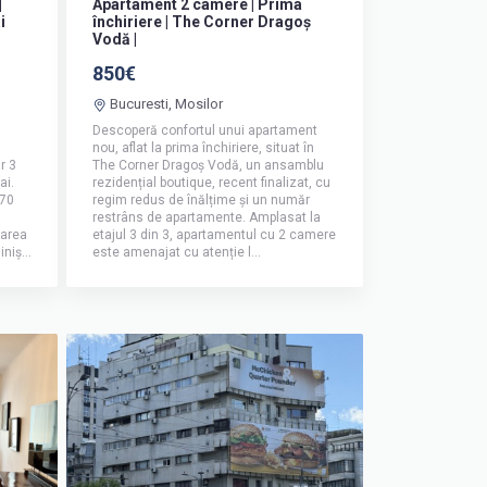
|
Apartament 2 camere | Prima
i
închiriere | The Corner Dragoș
Vodă |
850€
Bucuresti, Mosilor
Descoperă confortul unui apartament
nou, aflat la prima închiriere, situat în
r 3
The Corner Dragoș Vodă, un ansamblu
ai.
rezidențial boutique, recent finalizat, cu
 70
regim redus de înălțime și un număr
restrâns de apartamente. Amplasat la
tarea
etajul 3 din 3, apartamentul cu 2 camere
niș...
este amenajat cu atenție l...