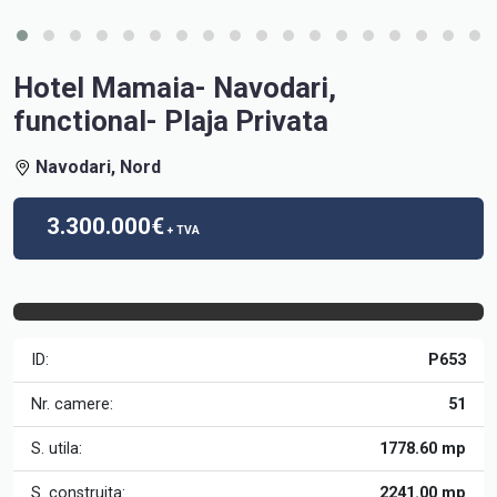
Hotel Mamaia- Navodari,
functional- Plaja Privata
Navodari, Nord
3.300.000€
+ TVA
ID:
P653
Nr. camere:
51
S. utila:
1778.60 mp
S. construita:
2241.00 mp