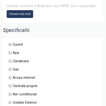
Hotelul, construit si finalizat in anul 2022, are o capacitate
de 51 camere (Camere duble, premium si apartamente)
Citeste mai mult
fiecare prevazute cu balcon si insumand o suprafata utila
de 1778 mp + balcoane.
Specificatii
Hotelul se vinde complet mobilat si echipat.
- bar capacitate 30 locuri
Curent
Apa
Canalizare
Gaz
Acces internet
Centrala proprie
Aer conditionat
Izolatie Exterior