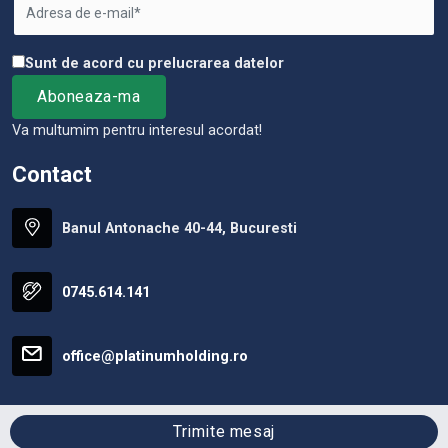
Sunt de acord cu prelucrarea datelor
Va multumim pentru interesul acordat!
Contact
Banul Antonache 40-44, Bucuresti
0745.614.141
office@platinumholding.ro
Trimite mesaj
Platinum Real Estate © 2026
Politica de Confidentialitate
Politica de