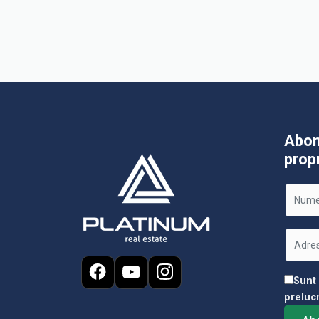
Abon
prop
Sunt
preluc