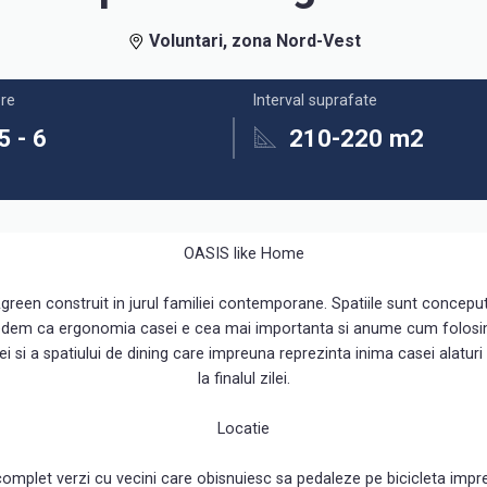
Voluntari, zona Nord-Vest
re
Interval suprafate
5 - 6
210-220 m2
OASIS like Home
en construit in jurul familiei contemporane. Spatiile sunt concepute i
redem ca ergonomia casei e cea mai importanta si anume cum folosim 
i si a spatiului de dining care impreuna reprezinta inima casei alaturi 
la finalul zilei.
Locatie
plet verzi cu vecini care obisnuiesc sa pedaleze pe bicicleta impreuna 