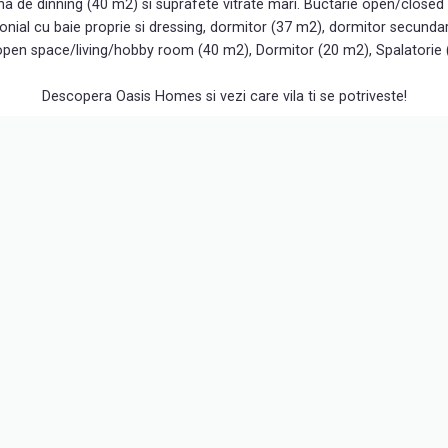
ona de dinning (40 m2) si suprafete vitrate mari. Buctarie open/closed 
onial cu baie proprie si dressing, dormitor (37 m2), dormitor secunda
pen space/living/hobby room (40 m2), Dormitor (20 m2), Spalatorie 
Descopera Oasis Homes si vezi care vila ti se potriveste!