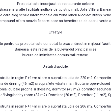
Proiectul este inconjurat de restaurante celebre
rasserie si alte facilitati multiple de tip strip mall, Jolie Villle si Bane
ile care aleg scolile internationale din zona Iancu Nicolae: British S
mpound ofera ocazia fiecarei case sa beneficieze de cadrul verde atat 
Lifestyle
pentru ca proiectul este conectat la oras si direct in mijlocul facili
Baneasa, este retras de la bulevardul principal si se
bucura de intimitatea comunitatii retrase.
Unitati dispobile:
onstruita in regim P+1+m si are o suprafata utila de 220 m2. Compartim
ona de dinning (46 m2) si suprafete vitrate mari. Buctarie open/closed 
onial cu baie proprie si dressing, dormitor (43 m2), dormitor secunda
/living/hobby room (34 m2), Dormitor (20 m2), Dormitor (11 m2), Sp
onstruita in regim P+1+m si are o suprafata utila de 206 m2. Compartim